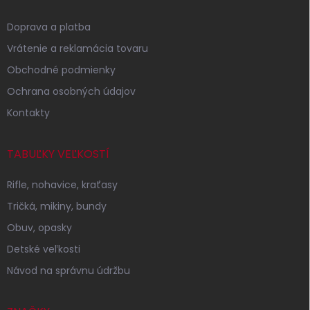
ä
t
Doprava a platba
i
Vrátenie a reklamácia tovaru
e
Obchodné podmienky
Ochrana osobných údajov
Kontakty
TABUĽKY VEĽKOSTÍ
Rifle, nohavice, kraťasy
Tričká, mikiny, bundy
Obuv, opasky
Detské veľkosti
Návod na správnu údržbu