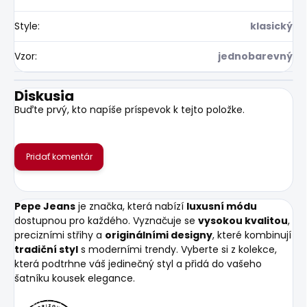
Style
:
klasický
Vzor
:
jednobarevný
Diskusia
Buďte prvý, kto napíše príspevok k tejto položke.
Pridať komentár
Pepe Jeans
je značka, která nabízí
luxusní módu
dostupnou pro každého. Vyznačuje se
vysokou kvalitou
,
precizními střihy a
originálními designy
, které kombinují
tradiční styl
s moderními trendy. Vyberte si z kolekce,
která podtrhne váš jedinečný styl a přidá do vašeho
šatníku kousek elegance.