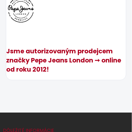
Jsme autorizovaným prodejcem
značky Pepe Jeans London ➞ online
od roku 2012!
Z
á
p
DÔLEŽITÉ INFORMÁCIE