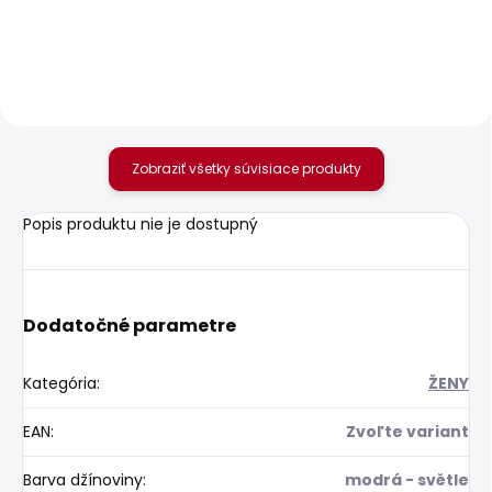
25,22 €
GEN
80,61 €
Zobraziť všetky súvisiace produkty
Popis produktu nie je dostupný
Dodatočné parametre
Kategória
:
ŽENY
EAN
:
Zvoľte variant
Barva džínoviny
:
modrá - světle