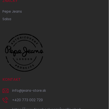
ZNAČKY
Pepe Jeans
Salsa
KONTAKT
info
@
jeans-store.sk
+420 773 002 729