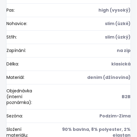
Pas
:
high (vysoký)
Nohavice
:
slim (úzké)
Střih
:
slim (úzký)
Zapínání
:
na zip
Délka
:
klasická
Materiál
:
denim (džínovina)
Objednávka
(interní
B2B
poznámka)
:
Sezóna
:
Podzim-Zima
Složení
90% bavlna, 8% polyester, 2%
materiálu
:
elastan