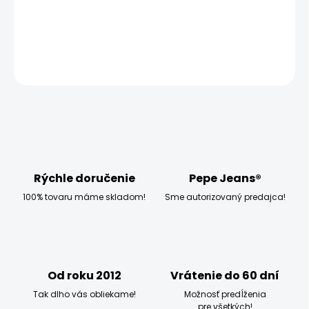
−
+
Pridať do košíka
OPÝTAŤ SA
STRÁŽIŤ
Rýchle doručenie
Pepe Jeans®
100% tovaru máme skladom!
Sme autorizovaný predajca!
Od roku 2012
Vrátenie do 60 dní
Tak dlho vás obliekame!
Možnosť predĺženia
pre všetkých!