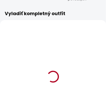
Vyladiť kompletný outfit
BESTSELLER
SKLADOM
SKLADOM
Dámské tričko BRADY
Dámské džíny SLIM
JEANS MW ICONIC