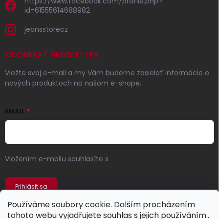
https://www.facebook.com/profile.php?
id=61555614688982
jeansstorecz
ODOBERAŤ NEWSLETTER
Vložte svoj e-mail a my Vám budeme zasielať informácie o
nových produktoch na našom e-shope.
EMAIL
Vložením e-mailu souhlasíte s
podmínkami ochrany
osobních údajů
Prihlásiť sa
Používáme soubory cookie. Dalším procházením
tohoto webu vyjadřujete souhlas s jejich používáním..