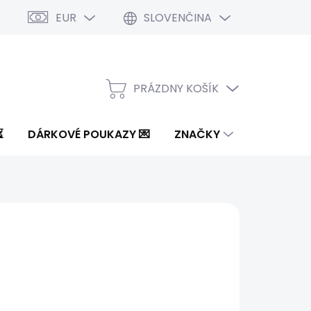
EUR
SLOVENČINA
PRÁZDNY KOŠÍK
NÁKUPNÝ
KOŠÍK
⏳
DÁRKOVÉ POUKAZY 💌
ZNAČKY
5 €