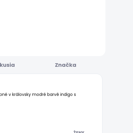
LADOM
SKLADOM
Dámské tričko BRULE
25,20 €
skusia
Značka
upné v královsky modré barvě indigo s
ŽENY