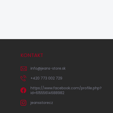
KONTAKT
info
@
jeans-store.sk
+420 773 002 729
https://www.facebook.com/profile.php?
id=61555614688982
jeansstorecz