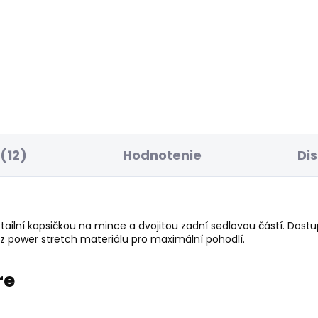
SKLADOM
SK
ské tričko BLOOMA
Dámské šaty BRIDGE
7 €
42,01 €
(12)
Hodnotenie
Di
tailní kapsičkou na mince a dvojitou zadní sedlovou částí. Dost
 power stretch materiálu pro maximální pohodlí.
re