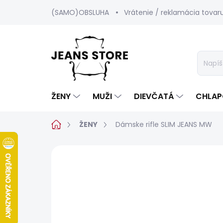
Prejsť
(SAMO)OBSLUHA
Vrátenie / reklamácia tovar
na
obsah
ŽENY
MUŽI
DIEVČATÁ
CHLAP
Domov
ŽENY
Dámske rifle SLIM JEANS MW
Neohodnotené
Podrobnosti hod
SALECODE:SRPEN:15:%