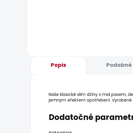
BESTSELLER
SKLADOM
Dámské kalhoty SOHO
Dám
36,02 €
18,1
Popis
Podobné 
Naše klasické slim džíny s mid pasem, de
jemným efektem opotřebení. Vyrobené z
Dodatočné paramet
Kategória
: