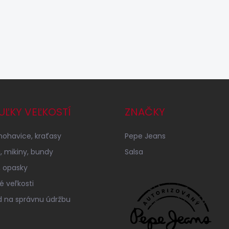
UĽKY VEĽKOSTÍ
ZNAČKY
 nohavice, kraťasy
Pepe Jeans
á, mikiny, bundy
Salsa
 opasky
é veľkosti
 na správnu údržbu