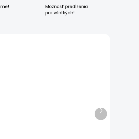
ame!
Možnosť predĺženia
pre všetkých!
Ďalší
produkt