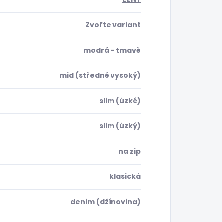
Zvoľte variant
modrá - tmavě
mid (středně vysoký)
slim (úzké)
slim (úzký)
na zip
klasická
denim (džínovina)