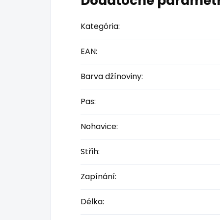
Dodatočné paramet
Kategória
:
EAN
:
Barva džínoviny
:
Pas
:
Nohavice
:
Střih
:
Zapínání
:
Délka
: