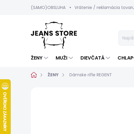
Prejsť
(SAMO)OBSLUHA
Vrátenie / reklamácia tovar
na
obsah
ŽENY
MUŽI
DIEVČATÁ
CHLAP
Domov
ŽENY
Dámske rifle REGENT
Neohodnotené
Podrobnosti hod
BESTSELLER
SALECODE:SRPEN:15:%