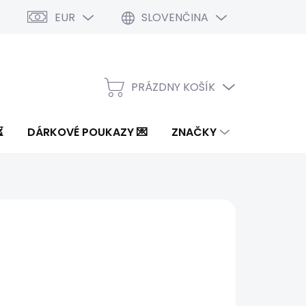
EUR
SLOVENČINA
PRÁZDNY KOŠÍK
NÁKUPNÝ
KOŠÍK
⏳
DÁRKOVÉ POUKAZY 💌
ZNAČKY
1 €