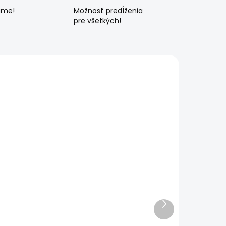
ame!
Možnosť predĺženia
pre všetkých!
Ďalší
produkt