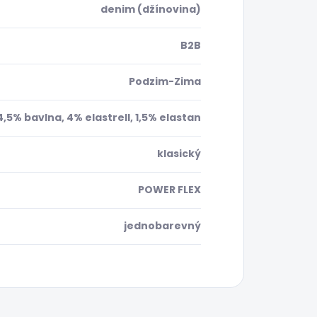
denim (džínovina)
B2B
Podzim-Zima
4,5% bavlna, 4% elastrell, 1,5% elastan
klasický
POWER FLEX
jednobarevný