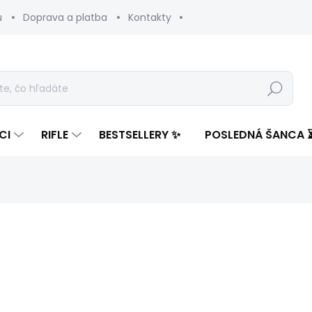
u
Doprava a platba
Kontakty
Hľadať
CI
RIFLE
BESTSELLERY ✨
POSLEDNÁ ŠANCA 
notenia
ZNAČKA:
PEPE JEANS
148,32 €
41,2
Jednotková
SKLADOM
(1 KS)
cena: