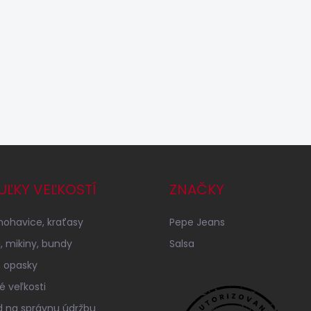
UĽKY VEĽKOSTÍ
ZNAČKY
 nohavice, kraťasy
Pepe Jeans
á, mikiny, bundy
Salsa
 opasky
é veľkosti
 na správnu údržbu