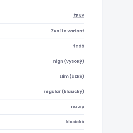
ŽENY
Zvoľte variant
šedá
high (vysoký)
slim (úzké)
regular (klasický)
na zip
klasická