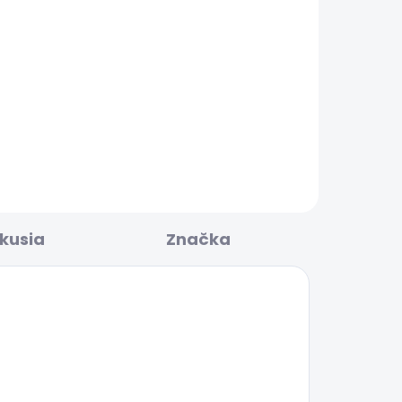
BESTSELLER
LADOM
SKLADOM
Dámské džíny SLIM
JEANS LW VENUS
WORKWEAR
80,36 €
skusia
Značka