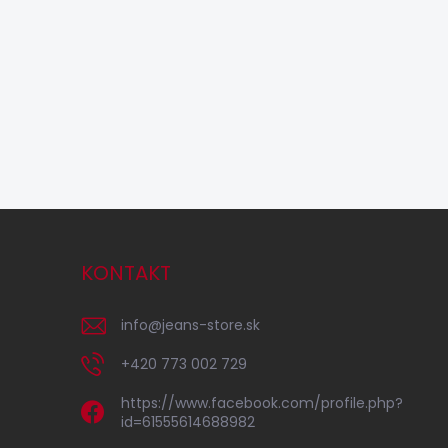
KONTAKT
info
@
jeans-store.sk
+420 773 002 729
https://www.facebook.com/profile.php?
id=61555614688982