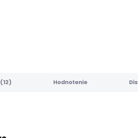
BESTSELLER
SKLADOM
SK
ské šaty BRIDGE
Dámské džíny FLARE
JEANS MW VENUS
1 €
70,10 €
(12)
Hodnotenie
Di