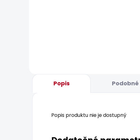
BESTSELLER
SKLADOM
Dámské džíny SLIM
Dám
JEANS MW GEN PUSH UP
41,9
69,36 €
Popis
Podobné 
Popis produktu nie je dostupný