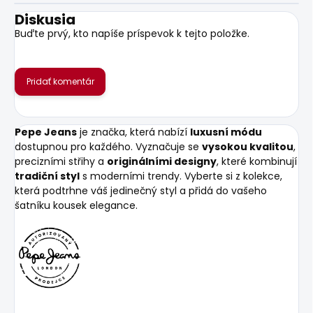
Diskusia
Buďte prvý, kto napíše príspevok k tejto položke.
Pridať komentár
Pepe Jeans
je značka, která nabízí
luxusní módu
dostupnou pro každého. Vyznačuje se
vysokou kvalitou
,
precizními střihy a
originálními designy
, které kombinují
tradiční styl
s moderními trendy. Vyberte si z kolekce,
která podtrhne váš jedinečný styl a přidá do vašeho
šatníku kousek elegance.