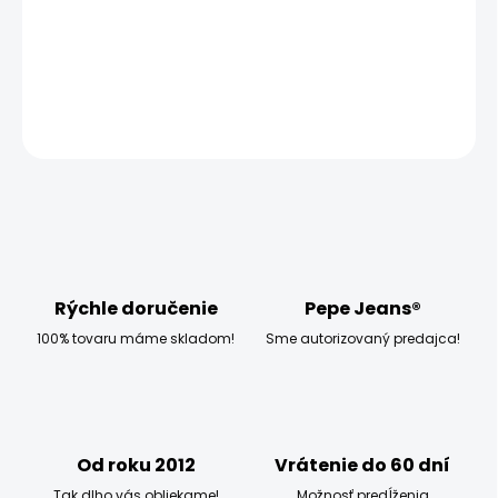
−
+
Pridať do košíka
OPÝTAŤ SA
STRÁŽIŤ
Rýchle doručenie
Pepe Jeans®
100% tovaru máme skladom!
Sme autorizovaný predajca!
Od roku 2012
Vrátenie do 60 dní
Tak dlho vás obliekame!
Možnosť predĺženia