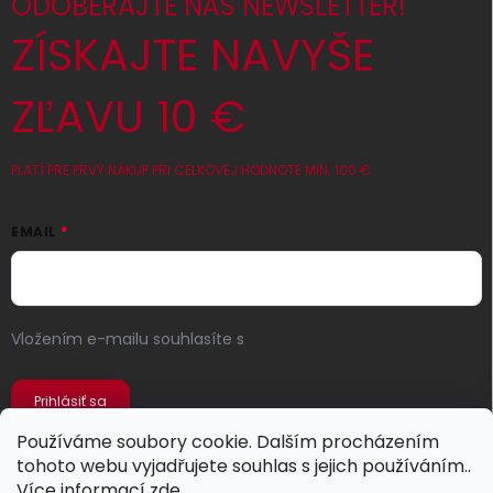
ODOBERAJTE NÁŠ NEWSLETTER!
ZÍSKAJTE NAVYŠE
ZĽAVU 10 €
PLATÍ PRE PRVÝ NÁKUP PRI CELKOVEJ HODNOTE MIN. 100 €
EMAIL
Vložením e-mailu souhlasíte s
podmínkami ochrany
osobních údajů
Prihlásiť sa
Používáme soubory cookie. Dalším procházením
tohoto webu vyjadřujete souhlas s jejich používáním..
Více informací
zde
.