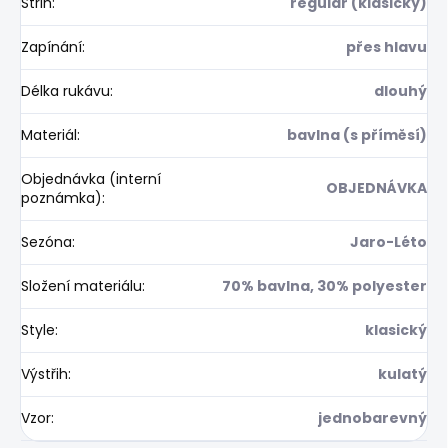
Střih
:
regular (klasický)
Zapínání
:
přes hlavu
Délka rukávu
:
dlouhý
Materiál
:
bavlna (s příměsí)
Objednávka (interní
OBJEDNÁVKA
poznámka)
:
Sezóna
:
Jaro-Léto
Složení materiálu
:
70% bavlna, 30% polyester
Style
:
klasický
Výstřih
:
kulatý
Vzor
:
jednobarevný