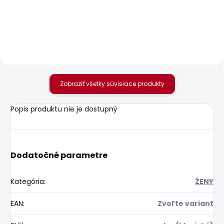
JEANS LW VENUS
80,01 €
WORKWEAR
80,55 €
Zobraziť všetky súvisiace produkty
Popis produktu nie je dostupný
Dodatočné parametre
Kategória
:
ŽENY
EAN
:
Zvoľte variant