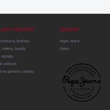
UĽKY VEĽKOSTÍ
ZNAČKY
 nohavice, kraťasy
Pepe Jeans
á, mikiny, bundy
Salsa
 opasky
é veľkosti
 na správnu údržbu