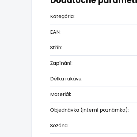
Dodatočné paramet
Kategória
:
EAN
:
Střih
:
Zapínání
:
Délka rukávu
:
Materiál
:
Objednávka (interní poznámka)
:
Sezóna
: