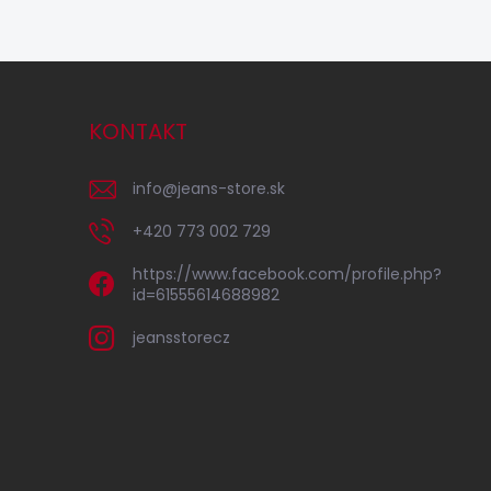
KONTAKT
info
@
jeans-store.sk
+420 773 002 729
https://www.facebook.com/profile.php?
id=61555614688982
jeansstorecz