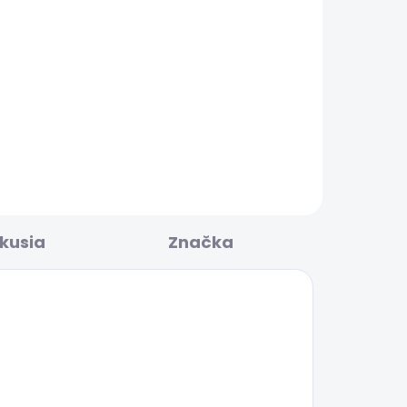
BESTSELLER
LADOM
SKLADOM
M
Dámské tričko BRADY
25,14 €
skusia
Značka