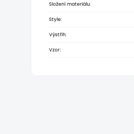
Složení materiálu
:
Style
:
Výstřih
:
Vzor
: