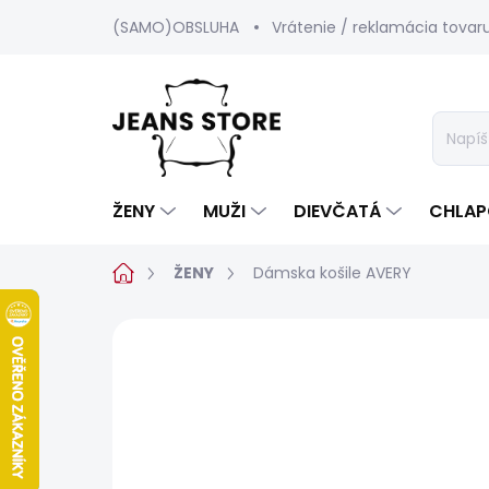
Prejsť
(SAMO)OBSLUHA
Vrátenie / reklamácia tovar
na
obsah
ŽENY
MUŽI
DIEVČATÁ
CHLAP
Domov
ŽENY
Dámska košile AVERY
Neohodnotené
Podrobnosti hod
SALECODE:SRPEN:15:%