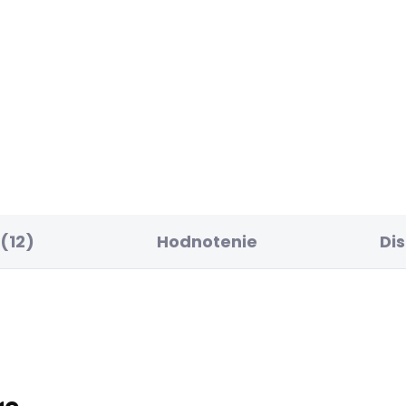
ELLER
SKLADOM
SK
ské kraťasy
Dámská taška DENI
ULAR SHORT LW
TOTE BAG
UXIE
37,91 €
94 €
(12)
Hodnotenie
Di