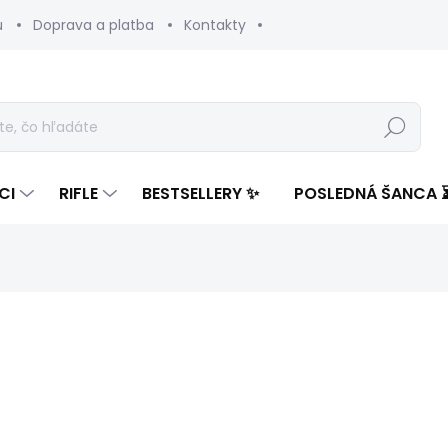
u
Doprava a platba
Kontakty
Hľadať
CI
RIFLE
BESTSELLERY ✨
POSLEDNÁ ŠANCA 
notenia
ZNAČKA:
PEPE JEANS
119,47 €
71,58
Jednotková
ZVOĽTE VARIANT
cena: