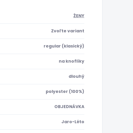
ŽENY
Zvoľte variant
regular (klasický)
na knoflíky
dlouhý
polyester (100%)
OBJEDNÁVKA
Jaro-Léto