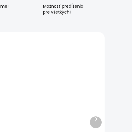
ame!
Možnosť predĺženia
pre všetkých!
Ďalší
produkt