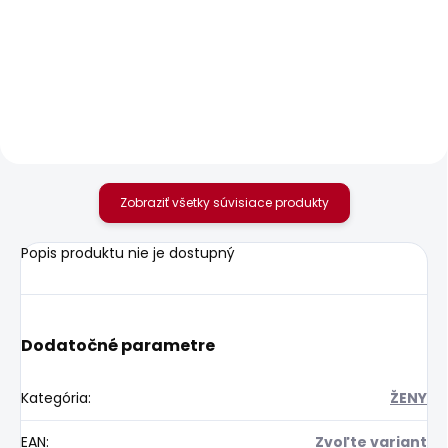
Dámské kalhoty
Dámské džíny GEN
SOHO
88,85 €
35,94 €
Zobraziť všetky súvisiace produkty
Popis produktu nie je dostupný
Dodatočné parametre
Kategória
:
ŽENY
EAN
:
Zvoľte variant