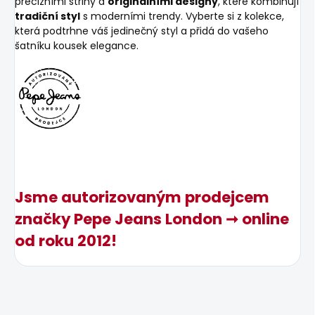
precizními střihy a
originálními designy
, které kombinují
tradiční styl
s moderními trendy. Vyberte si z kolekce,
která podtrhne váš jedinečný styl a přidá do vašeho
šatníku kousek elegance.
Jsme autorizovaným prodejcem
značky Pepe Jeans London ➞ online
od roku 2012!