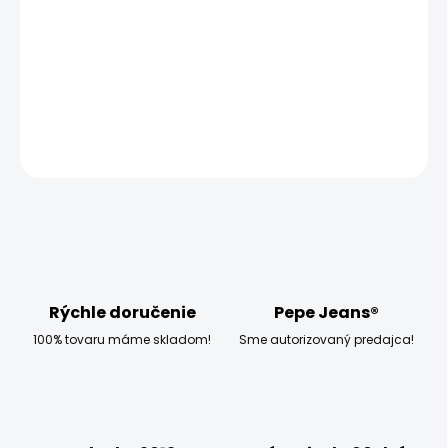
MOŽNOSTI
DORUČENIA
−
+
Pridať do košíka
OPÝTAŤ SA
STRÁŽIŤ
Rýchle doručenie
Pepe Jeans®
100% tovaru máme skladom!
Sme autorizovaný predajca!