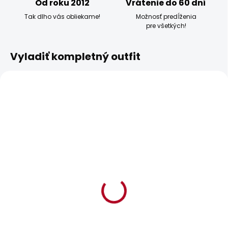
Od roku 2012
Vrátenie do 60 dní
Tak dlho vás obliekame!
Možnosť predĺženia
pre všetkých!
Vyladiť kompletný outfit
BESTSELLER
BESTSELLER
SKLADOM
SKLADOM