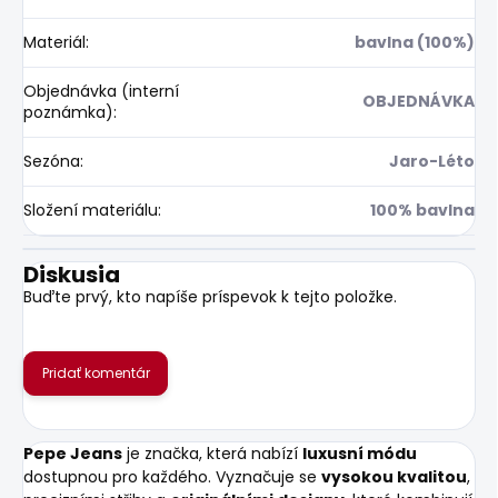
Materiál
:
bavlna (100%)
Objednávka (interní
OBJEDNÁVKA
poznámka)
:
Sezóna
:
Jaro-Léto
Složení materiálu
:
100% bavlna
Diskusia
Buďte prvý, kto napíše príspevok k tejto položke.
Pridať komentár
Pepe Jeans
je značka, která nabízí
luxusní módu
dostupnou pro každého. Vyznačuje se
vysokou kvalitou
,