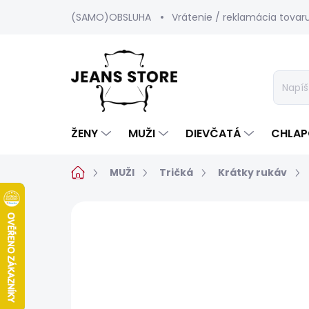
Prejsť
(SAMO)OBSLUHA
Vrátenie / reklamácia tovar
na
obsah
ŽENY
MUŽI
DIEVČATÁ
CHLAP
Domov
MUŽI
Tričká
Krátky rukáv
Neohodnotené
Podrobnosti hod
BESTSELLER
SALECODE:SRPEN:15:%