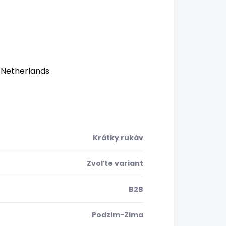
 Netherlands
Krátky rukáv
Zvoľte variant
B2B
Podzim-Zima