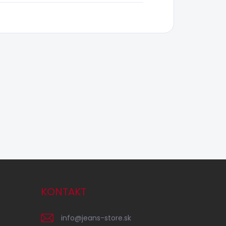
KONTAKT
info
@
jeans-store.sk