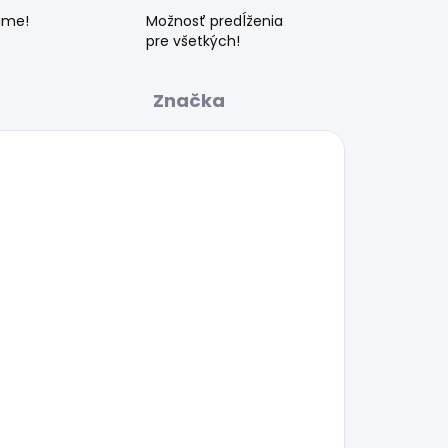
ame!
Možnosť predĺženia
pre všetkých!
Značka