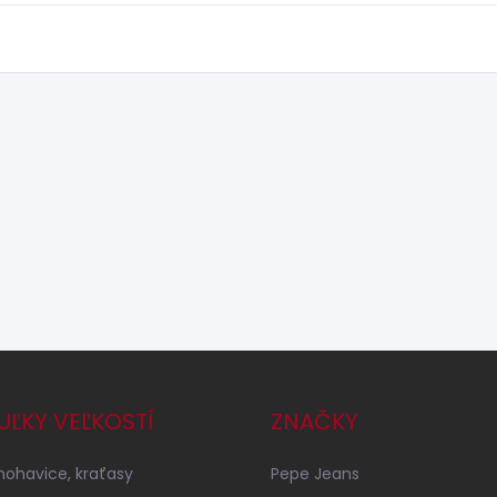
UĽKY VEĽKOSTÍ
ZNAČKY
 nohavice, kraťasy
Pepe Jeans