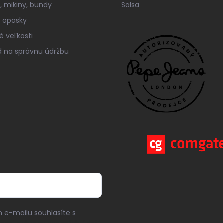
á, mikiny, bundy
Salsa
 opasky
é veľkosti
 na správnu údržbu
 e-mailu souhlasíte s
ami ochrany osobních údajů