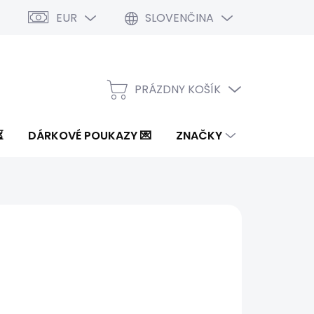
EUR
SLOVENČINA
PRÁZDNY KOŠÍK
NÁKUPNÝ
KOŠÍK
⏳
DÁRKOVÉ POUKAZY 💌
ZNAČKY
0 €