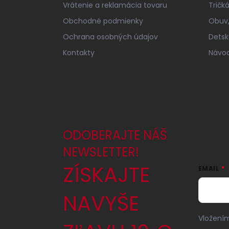
e
Vrátenie a reklamácia tovaru
Tričk
Obchodné podmienky
Obuv,
Ochrana osobných údajov
Detsk
Kontakty
Návod
ODOBERAJTE NÁŠ
NEWSLETTER!
ZÍSKAJTE
EMAIL
NAVYŠE
Vložením
podmínk