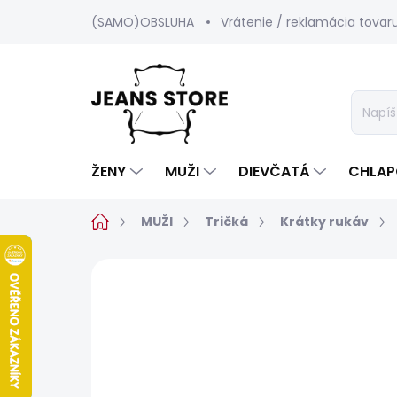
Prejsť
(SAMO)OBSLUHA
Vrátenie / reklamácia tovar
na
obsah
ŽENY
MUŽI
DIEVČATÁ
CHLAP
Domov
MUŽI
Tričká
Krátky rukáv
Neohodnotené
Podrobnosti hod
SALECODE:SRPEN:15:%