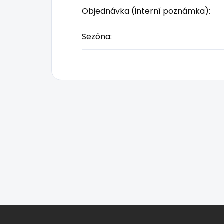
Objednávka (interní poznámka)
:
Sezóna
:
Z
á