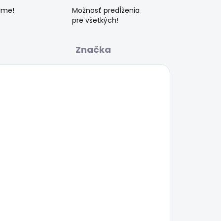
ame!
Možnosť predĺženia
pre všetkých!
Značka