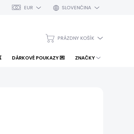
EUR
SLOVENČINA
PRÁZDNY KOŠÍK
NÁKUPNÝ
KOŠÍK
⏳
DÁRKOVÉ POUKAZY 💌
ZNAČKY
6 €