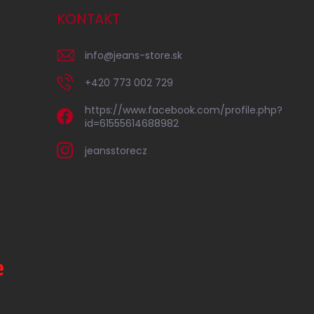
KONTAKT
info
@
jeans-store.sk
+420 773 002 729
https://www.facebook.com/profile.php?
id=61555614688982
jeansstorecz