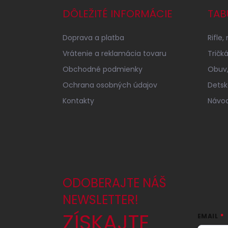
p
DÔLEŽITÉ INFORMÁCIE
TAB
ä
t
Doprava a platba
Rifle,
i
e
Vrátenie a reklamácia tovaru
Tričk
Obchodné podmienky
Obuv,
Ochrana osobných údajov
Detsk
Kontakty
Návod
ODOBERAJTE NÁŠ
NEWSLETTER!
ZÍSKAJTE
EMAIL