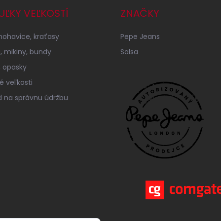
UĽKY VEĽKOSTÍ
ZNAČKY
 nohavice, kraťasy
Pepe Jeans
á, mikiny, bundy
Salsa
 opasky
é veľkosti
 na správnu údržbu