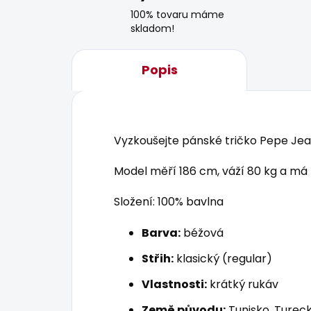
100% tovaru máme
skladom!
Popis
Vyzkoušejte pánské tričko Pepe Jean
Model měří 186 cm, váží 80 kg a má 
Složení: 100% bavlna
Barva:
béžová
Střih:
klasický (regular)
Vlastnosti:
krátký rukáv
Země původu:
Tunisko, Tureck