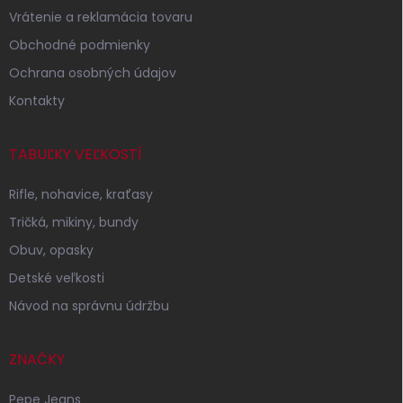
i
Vrátenie a reklamácia tovaru
e
Obchodné podmienky
Ochrana osobných údajov
Kontakty
TABUĽKY VEĽKOSTÍ
Rifle, nohavice, kraťasy
Tričká, mikiny, bundy
Obuv, opasky
Detské veľkosti
Návod na správnu údržbu
ZNAČKY
Pepe Jeans