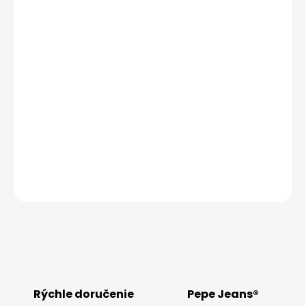
10.08.2026
MOŽNOSTI
DORUČENIA
−
+
Pridať do košíka
Vyzkoušejte pánské tričko Pepe Jeans 50TH ANNIVERSARY
5, které má klasický střih a krátký rukáv.
DETAILNÉ INFORMÁCIE
OPÝTAŤ SA
STRÁŽIŤ
Rýchle doručenie
Pepe Jeans®