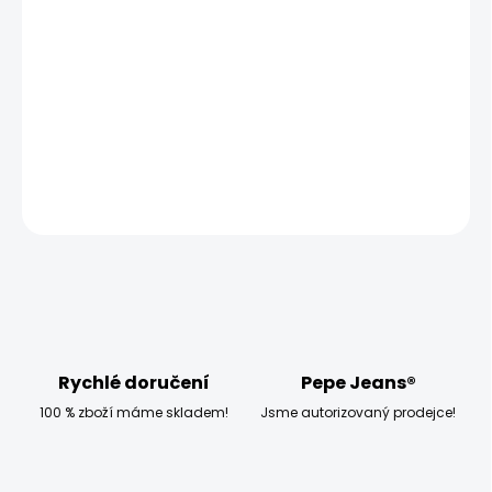
−
+
Přidat do košíku
Modelka měří 173 cm, váží 54 kg a má na sobě velikost
W28 L32
DETAILNÍ INFORMACE
ZEPTAT SE
HLÍDAT
Rychlé doručení
Pepe Jeans®
100 % zboží máme skladem!
Jsme autorizovaný prodejce!