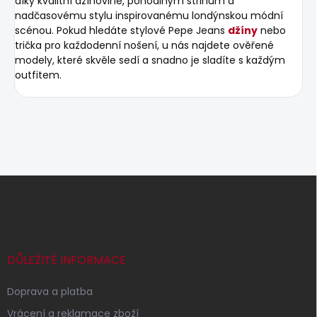
díky kvalitní džínovině, pohodlným střihům a
nadčasovému stylu inspirovanému londýnskou módní
scénou. Pokud hledáte stylové Pepe Jeans
džíny
nebo
trička pro každodenní nošení, u nás najdete ověřené
modely, které skvěle sedí a snadno je sladíte s každým
outfitem.
Z
á
p
a
t
í
DŮLEŽITÉ INFORMACE
Doprava a platba
Vrácení a reklamace zboží