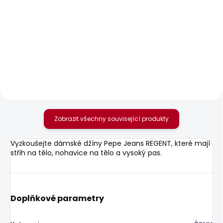
SKLADEM
SKLADEM
Dámské džíny SLIM
Dámská košile
JEANS LW VENUS
BRUNA
WORKWEAR
1 160 Kč
1 950 Kč
Zobrazit všechny související produkty
Vyzkoušejte dámské džíny Pepe Jeans REGENT, které mají
střih na tělo, nohavice na tělo a vysoký pas.
Doplňkové parametry