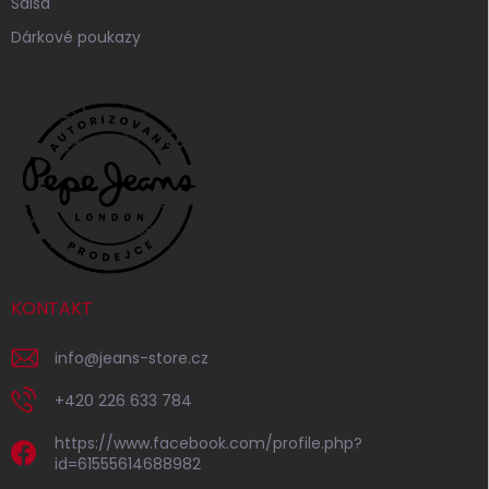
Salsa
Dárkové poukazy
KONTAKT
info
@
jeans-store.cz
+420 226 633 784
https://www.facebook.com/profile.php?
id=61555614688982