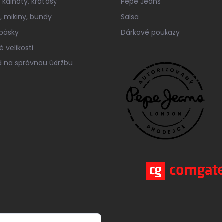
 kalhoty, kraťasy
Pepe Jeans
a, mikiny, bundy
Salsa
 pásky
Dárkové poukazy
 velikosti
 na správnou údržbu