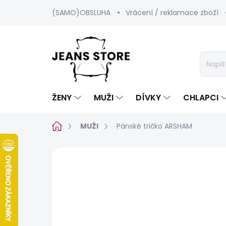
Přejít
(SAMO)OBSLUHA
Vrácení / reklamace zboží
na
obsah
ŽENY
MUŽI
DÍVKY
CHLAPCI
Domů
MUŽI
Pánské tričko ARSHAM
Neohodnoceno
Podrobnosti hod
BESTSELLER
SALECODE:SRPEN:15:%