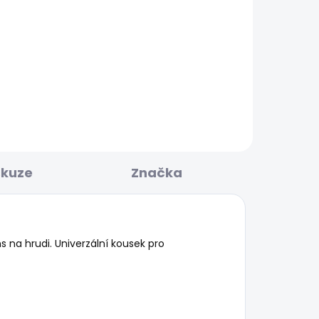
KLADEM
SKLADEM
Pánské kraťasy RELAXED
CK
TWILL PULL ON SHORT
1 042 Kč
skuze
Značka
na hrudi. Univerzální kousek pro