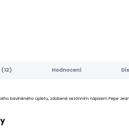
BESTSELLER
SKLADEM
S
ský svetr CADOGAN
Pánské džíny SLIM
GYMDIGO JEANS TRA
 Kč
1 885 Kč
(12)
Hodnocení
Di
kkého bavlněného úpletu, zdobené sezónním nápisem Pepe Jeans 
ry