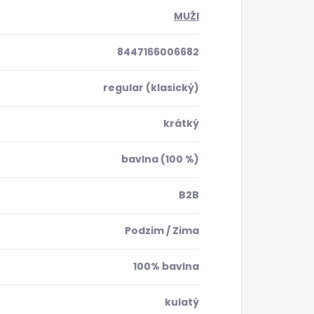
MUŽI
8447166006682
regular (klasický)
krátký
bavlna (100 %)
B2B
Podzim / Zima
100% bavlna
kulatý