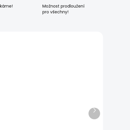
ékáme!
Možnost prodloužení
pro všechny!
Další
produkt