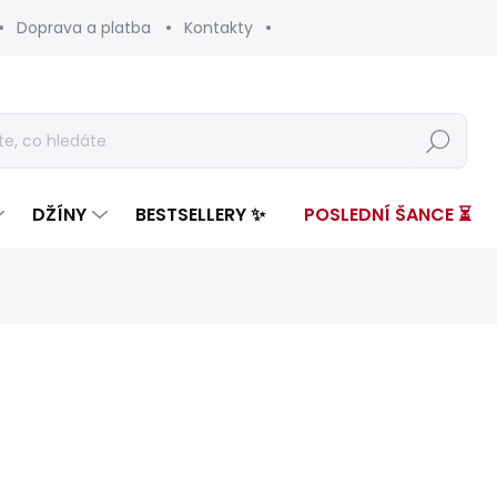
Doprava a platba
Kontakty
Hledat
DŽÍNY
BESTSELLERY ✨
POSLEDNÍ ŠANCE ⏳
nocení
ZNAČKA:
PEPE JEANS
1 099 Kč
523 
Měrná
ZVOLTE VARIANTU
cena: