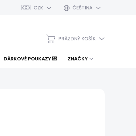
CZK
ČEŠTINA
PRÁZDNÝ KOŠÍK
NÁKUPNÍ
KOŠÍK
DÁRKOVÉ POUKAZY 💌
ZNAČKY
Kč