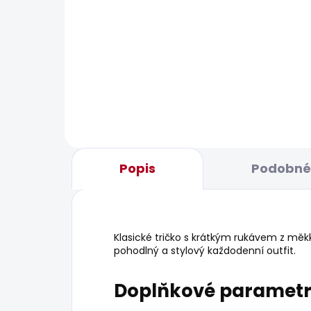
SKLADEM
Pánské kraťasy REGULAR
Pán
CHINO SHORT
927
1 168 Kč
Popis
Podobné 
Klasické tričko s krátkým rukávem z mě
pohodlný a stylový každodenní outfit.
Doplňkové paramet