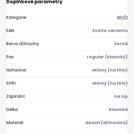
Doplňkové parametry
Kategorie
:
MUŽI
EAN
:
Zvolte variantu
Barva džínoviny
:
černá
Pas
:
regular (klasický)
Nohavice
:
skinny (na tělo)
Střih
:
skinny (na tělo)
Zapínání
:
na zip
Délka
:
klasická
Materiál
:
denim (džínovina)