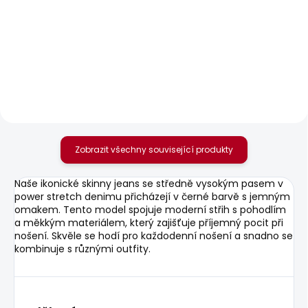
SKLADEM
SKLADEM
Pánské džíny SLIM
Pánská mikina
JEANS HATCH FS
GRIFFIN CREW
OXFORD BLUE
1 070 Kč
1 885 Kč
Zobrazit všechny související produkty
Naše ikonické skinny jeans se středně vysokým pasem v
power stretch denimu přicházejí v černé barvě s jemným
omakem. Tento model spojuje moderní střih s pohodlím
a měkkým materiálem, který zajišťuje příjemný pocit při
nošení. Skvěle se hodí pro každodenní nošení a snadno se
kombinuje s různými outfity.