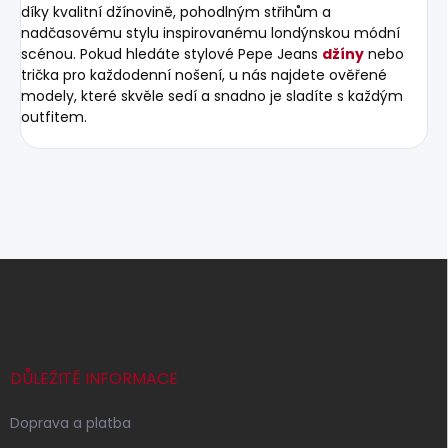
díky kvalitní džínovině, pohodlným střihům a
nadčasovému stylu inspirovanému londýnskou módní
scénou. Pokud hledáte stylové Pepe Jeans
džíny
nebo
trička pro každodenní nošení, u nás najdete ověřené
modely, které skvěle sedí a snadno je sladíte s každým
outfitem.
Z
á
p
a
t
í
DŮLEŽITÉ INFORMACE
Doprava a platba