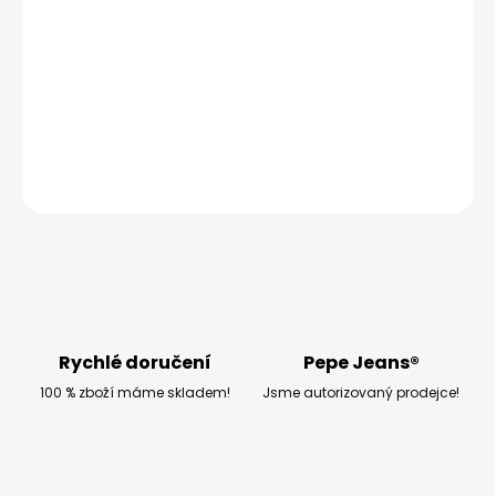
−
+
Přidat do košíku
Model měří 186 cm a má na sobě velikost W33 L32
DETAILNÍ INFORMACE
ZEPTAT SE
HLÍDAT
Rychlé doručení
Pepe Jeans®
100 % zboží máme skladem!
Jsme autorizovaný prodejce!