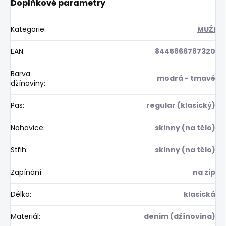
Doplňkové parametry
Kategorie
:
MUŽI
EAN
:
8445866787320
Barva
modrá - tmavě
džínoviny
:
Pas
:
regular (klasický)
Nohavice
:
skinny (na tělo)
Střih
:
skinny (na tělo)
Zapínání
:
na zip
Délka
:
klasická
Materiál
:
denim (džínovina)