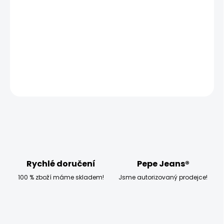
−
+
Přidat do košíku
Model měří 186 cm a má na sobě velikost W33 L32
DETAILNÍ INFORMACE
ZEPTAT SE
HLÍDAT
Rychlé doručení
Pepe Jeans®
100 % zboží máme skladem!
Jsme autorizovaný prodejce!