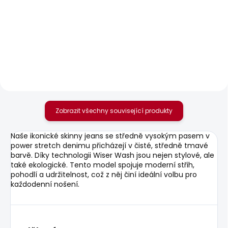
SKLADEM
SKLADEM
Pánské tričko JACKO
Pánské tričko JACKO
631 Kč
506 Kč
Zobrazit všechny související produkty
Naše ikonické skinny jeans se středně vysokým pasem v
power stretch denimu přicházejí v čisté, středně tmavé
barvě. Díky technologii Wiser Wash jsou nejen stylové, ale
také ekologické. Tento model spojuje moderní střih,
pohodlí a udržitelnost, což z něj činí ideální volbu pro
každodenní nošení.