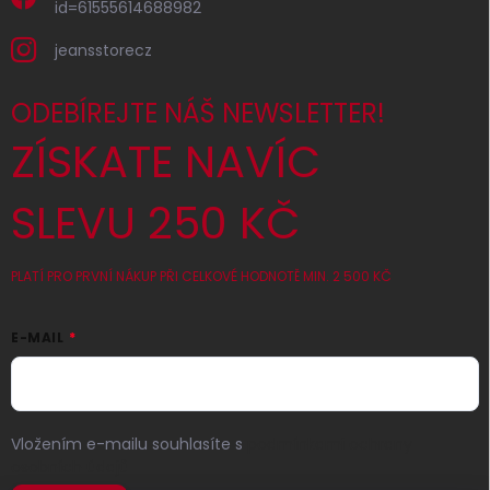
id=61555614688982
jeansstorecz
ODEBÍREJTE NÁŠ NEWSLETTER!
ZÍSKATE NAVÍC
SLEVU 250 KČ
PLATÍ PRO PRVNÍ NÁKUP PŘI CELKOVÉ HODNOTĚ MIN. 2 500 KČ
E-MAIL
Vložením e-mailu souhlasíte s
podmínkami ochrany
osobních údajů