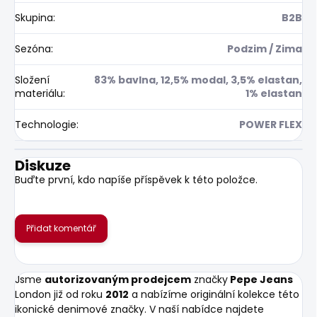
Skupina
:
B2B
Sezóna
:
Podzim / Zima
Složení
83% bavlna, 12,5% modal, 3,5% elastan,
materiálu
:
1% elastan
Technologie
:
POWER FLEX
Diskuze
Buďte první, kdo napíše příspěvek k této položce.
Přidat komentář
Jsme
autorizovaným prodejcem
značky
Pepe Jeans
London již od roku
2012
a nabízíme originální kolekce této
ikonické denimové značky. V naší nabídce najdete