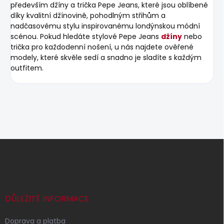
především džíny a trička Pepe Jeans, které jsou oblíbené
díky kvalitní džínovině, pohodlným střihům a
nadčasovému stylu inspirovanému londýnskou módní
scénou. Pokud hledáte stylové Pepe Jeans
džíny
nebo
trička pro každodenní nošení, u nás najdete ověřené
modely, které skvěle sedí a snadno je sladíte s každým
outfitem.
Z
á
p
a
t
í
DŮLEŽITÉ INFORMACE
Doprava a platba