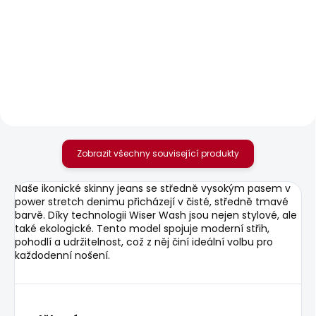
SKLADEM
SKLADEM
Pánská mikina GEO
Pánské tričko
CREW SMALL LOGO
CONTRAST CONNOR
856 Kč
440 Kč
Zobrazit všechny související produkty
Naše ikonické skinny jeans se středně vysokým pasem v
power stretch denimu přicházejí v čisté, středně tmavé
barvě. Díky technologii Wiser Wash jsou nejen stylové, ale
také ekologické. Tento model spojuje moderní střih,
pohodlí a udržitelnost, což z něj činí ideální volbu pro
každodenní nošení.