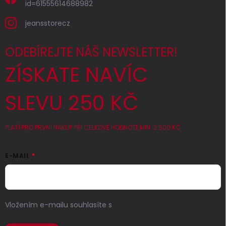
id=61555614688982
jeansstorecz
ODEBÍREJTE NÁŠ NEWSLETTER!
ZÍSKATE NAVÍC
SLEVU 250 KČ
PLATÍ PRO PRVNÍ NÁKUP PŘI CELKOVÉ HODNOTĚ MIN. 2 500 KČ
E-MAIL
Vložením e-mailu souhlasíte s
podmínkami ochrany
osobních údajů