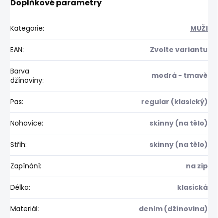
Doplňkové parametry
Kategorie
:
MUŽI
EAN
:
Zvolte variantu
Barva
modrá - tmavě
džínoviny
:
Pas
:
regular (klasický)
Nohavice
:
skinny (na tělo)
Střih
:
skinny (na tělo)
Zapínání
:
na zip
Délka
:
klasická
Materiál
:
denim (džínovina)