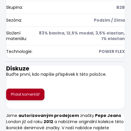
Skupina
:
B2B
Sezóna
:
Podzim / Zima
Složení
83% bavlna, 12,5% modal, 3,5% elastan,
materiálu
:
1% elastan
Technologie
:
POWER FLEX
Diskuze
Buďte první, kdo napíše příspěvek k této položce.
Přidat komentář
Jsme
autorizovaným prodejcem
značky
Pepe Jeans
London již od roku
2012
a nabízíme originální kolekce této
ikonické denimové značky. V naší nabídce najdete