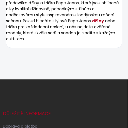
především džíny a trička Pepe Jeans, které jsou oblíbené
díky kvalitní džínovině, pohodlným střihům a
nadčasovému stylu inspirovanému londýnskou módní
scénou. Pokud hledáte stylové Pepe Jeans
džíny
nebo
trička pro každodenní nošení, u nás najdete ověřené
modely, které skvěle sedí a snadno je sladíte s každým
outfitem.
Z
á
p
a
t
í
DŮLEŽITÉ INFORMACE
Doprava a platba