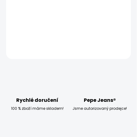
−
+
Přidat do košíku
Model měří 186 cm a má na sobě velikost W33 L32
DETAILNÍ INFORMACE
ZEPTAT SE
HLÍDAT
Rychlé doručení
Pepe Jeans®
100 % zboží máme skladem!
Jsme autorizovaný prodejce!