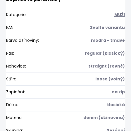
Kategorie
:
MUŽI
EAN
:
Zvolte variantu
Barva džínoviny
:
modrá - tmavě
Pas
:
regular (klasický)
Nohavice
:
straight (rovné)
Střih
:
loose (volný)
Zapínání
:
na zip
Délka
:
klasická
Materiál
:
denim (džínovina)
Skupina
:
Sezónní