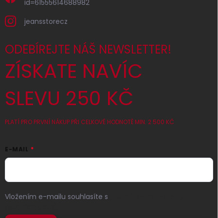
id=61555614688982
jeansstorecz
ODEBÍREJTE NÁŠ NEWSLETTER!
ZÍSKATE NAVÍC
SLEVU 250 KČ
PLATÍ PRO PRVNÍ NÁKUP PŘI CELKOVÉ HODNOTĚ MIN. 2 500 KČ
E-MAIL
Vložením e-mailu souhlasíte s
podmínkami ochrany
osobních údajů