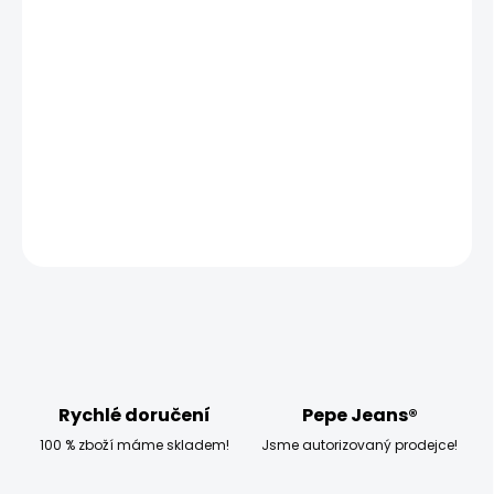
MOŽNOSTI DORUČENÍ
−
+
Přidat do košíku
Model měří 186 cm, váží 80 kg a má na sobě velikost W32
L34
DETAILNÍ INFORMACE
ZEPTAT SE
HLÍDAT
Rychlé doručení
Pepe Jeans®
100 % zboží máme skladem!
Jsme autorizovaný prodejce!