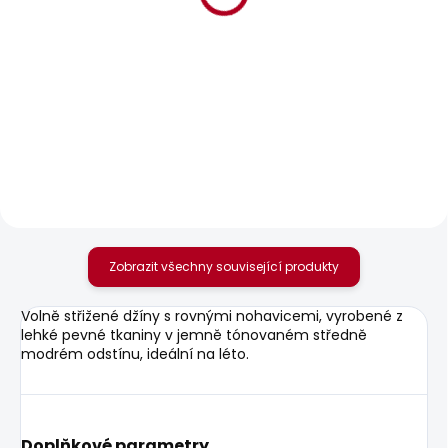
BESTSELLER
SKLADEM
SKLADEM
Pánská mikina
Pánské džíny
GRIFFIN CREW
TAPERED JEANS
STANLEY FS BLEACH
1 070 Kč
BLUE
1 950 Kč
Zobrazit všechny související produkty
Volně střižené džíny s rovnými nohavicemi, vyrobené z
lehké pevné tkaniny v jemně tónovaném středně
modrém odstínu, ideální na léto.
Doplňkové parametry