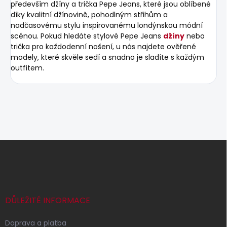
především džíny a trička Pepe Jeans, které jsou oblíbené
díky kvalitní džínovině, pohodlným střihům a
nadčasovému stylu inspirovanému londýnskou módní
scénou. Pokud hledáte stylové Pepe Jeans
džíny
nebo
trička pro každodenní nošení, u nás najdete ověřené
modely, které skvěle sedí a snadno je sladíte s každým
outfitem.
Z
á
p
a
t
í
DŮLEŽITÉ INFORMACE
Doprava a platba