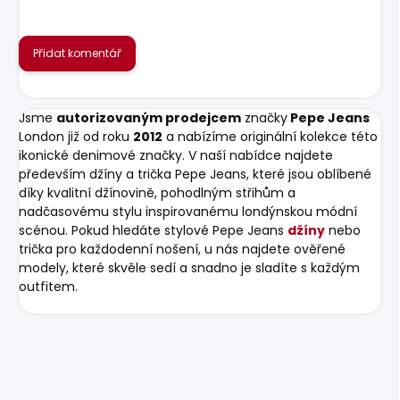
Přidat komentář
Jsme
autorizovaným prodejcem
značky
Pepe Jeans
London již od roku
2012
a nabízíme originální kolekce této
ikonické denimové značky. V naší nabídce najdete
především džíny a trička Pepe Jeans, které jsou oblíbené
díky kvalitní džínovině, pohodlným střihům a
nadčasovému stylu inspirovanému londýnskou módní
scénou. Pokud hledáte stylové Pepe Jeans
džíny
nebo
trička pro každodenní nošení, u nás najdete ověřené
modely, které skvěle sedí a snadno je sladíte s každým
outfitem.