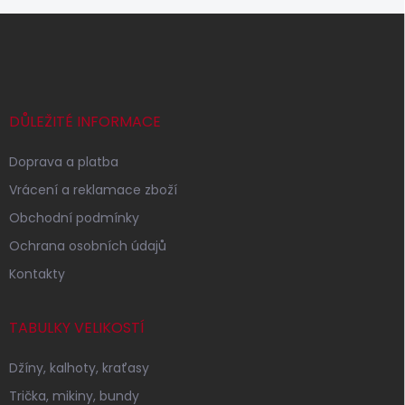
Z
á
p
a
t
í
DŮLEŽITÉ INFORMACE
Doprava a platba
Vrácení a reklamace zboží
Obchodní podmínky
Ochrana osobních údajů
Kontakty
TABULKY VELIKOSTÍ
Džíny, kalhoty, kraťasy
Trička, mikiny, bundy