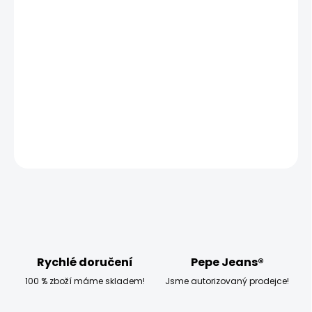
ZVOLTE VARIANTU
MOŽNOSTI DORUČENÍ
−
+
Přidat do košíku
Vyzkoušejte pánské prádlo Pepe Jeans LOGO TSHIRT LS
1PK.
DETAILNÍ INFORMACE
ZEPTAT SE
HLÍDAT
Rychlé doručení
Pepe Jeans®
100 % zboží máme skladem!
Jsme autorizovaný prodejce!