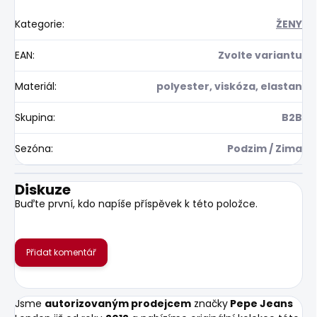
Kategorie
:
ŽENY
EAN
:
Zvolte variantu
Materiál
:
polyester, viskóza, elastan
Skupina
:
B2B
Sezóna
:
Podzim / Zima
Diskuze
Buďte první, kdo napíše příspěvek k této položce.
Přidat komentář
Jsme
autorizovaným prodejcem
značky
Pepe Jeans