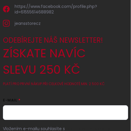
https://www.facebook.com/profile.php?
id=61555614688982
jeansstorecz
ODEBÍREJTE NÁŠ NEWSLETTER!
ZÍSKATE NAVÍC
SLEVU 250 KČ
PLATÍ PRO PRVNÍ NÁKUP PŘI CELKOVÉ HODNOTĚ MIN. 2 500 KČ
E-MAIL
Vložením e-mailu souhlasíte s
podmínkami ochrany