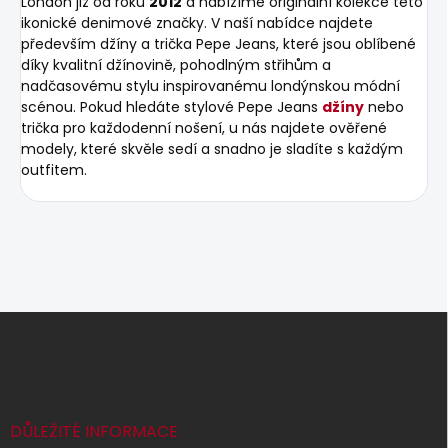
London již od roku
2012
a nabízíme originální kolekce této
ikonické denimové značky. V naší nabídce najdete
především džíny a trička Pepe Jeans, které jsou oblíbené
díky kvalitní džínovině, pohodlným střihům a
nadčasovému stylu inspirovanému londýnskou módní
scénou. Pokud hledáte stylové Pepe Jeans
džíny
nebo
trička pro každodenní nošení, u nás najdete ověřené
modely, které skvěle sedí a snadno je sladíte s každým
outfitem.
Z
á
p
a
t
í
DŮLEŽITÉ INFORMACE