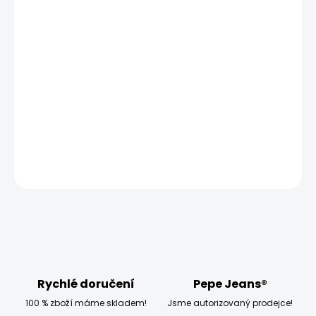
MOŽNOSTI
DORUČENÍ
−
+
Přidat do košíku
Vyzkoušejte dámské tričko Pepe Jeans DORINA N, které má
úzký střih a je bez rukávů.
DETAILNÍ INFORMACE
ZEPTAT SE
HLÍDAT
Rychlé doručení
Pepe Jeans®
100 % zboží máme skladem!
Jsme autorizovaný prodejce!