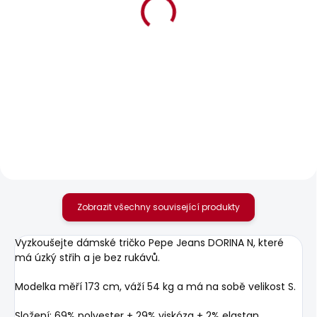
BESTSELLER
BESTSELLER
SKLADEM
SKLADEM
Dámské džíny SLIM
Dámské kraťasy
JEANS LW VENUS
FITTED SHORT MW
POPPY
1 950 Kč
od
1 378 Kč
Zobrazit všechny související produkty
Vyzkoušejte dámské tričko Pepe Jeans DORINA N, které
má úzký střih a je bez rukávů.
Modelka měří 173 cm, váží 54 kg a má na sobě velikost S.
Složení: 69% polyester + 29% viskóza + 2% elastan